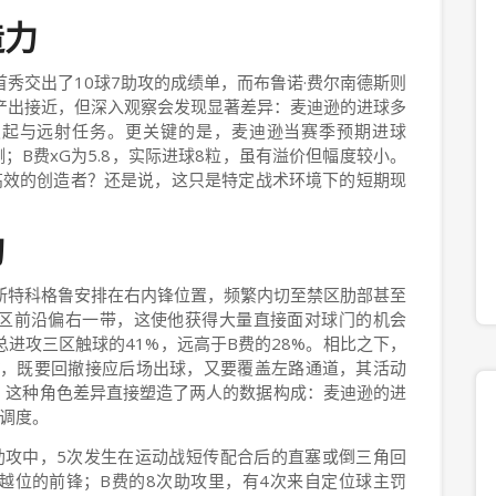
造力
超首秀交出了10球7助攻的成绩单，而布鲁诺·费尔南德斯则
产出接近，但深入观察会发现显著差异：麦迪逊的进球多
发起与远射任务。更关键的是，麦迪逊当赛季预期进球
测；B费xG为5.8，实际进球8粒，虽有溢价但幅度较小。
高效的创造者？还是说，这只是特定战术环境下的短期现
构
斯特科格鲁安排在右内锋位置，频繁内切至禁区肋部甚至
区前沿偏右一带，这使他获得大量直接面对球门的机会
占总进攻三区触球的41%，远高于B费的28%。相比之下，
”，既要回撤接应后场出球，又要覆盖左路通道，其活动
。这种角色差异直接塑造了两人的数据构成：麦迪逊的进
调度。
助攻中，5次发生在运动战短传配合后的直塞或倒三角回
越位的前锋；B费的8次助攻里，有4次来自定位球主罚