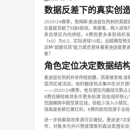
数据反差下的真实创
2023/24赛季，詹姆斯·麦迪逊在热刺的英
在曼联贡献了8球8助攻。表面看，两人进攻
来自禁区内的终结，B费则更多承担组织
（xG）为6.2，实际进球10粒，远超模型预
这种“超额兑现”能力是否意味着麦迪逊是更
象？
角色定位决定数据结
麦迪逊在热刺并非传统前腰，而是被安格·波
弧顶区域活动。他的触球热点集中在对方禁
——2023/24赛季，他在禁区内触球次数
B费在滕哈格体系中更多扮演“自由组织核心
范围横跨中圈至禁区线，但极少深入小禁区
球高度依赖位置红利，B费的助攻则源于全局
进一步拆解助攻来源可见端倪。麦迪逊7次
传，对象多为孙兴慜或理查利森这类擅长反