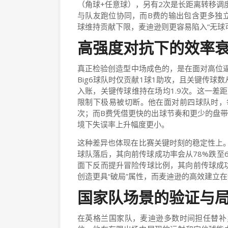
（角球+任意球），另有2次是长距离转移调
与队友跑位协同，而B费的输出包含更多独
球维持贡献下限，麦迪逊则更容易陷入“无球
高强度对抗下的效率
真正检验创造型中场成色的，是在面对高位逼
Big6球队时仅贡献1球1助攻，且关键传球数从
入账，关键传球维持在场均1.9次。这一差
限制下极易被切断。他在面对前四球队时，每
次；而B费凭借更快的出球节奏和更少的盘带依赖
境下失误率上升幅度更小。
这种差异也体现在比赛关键时刻的稳定性上
球队落后，其向前传球成功率会从78%跌至
面下反而提升冒险传球比例，其向前传球成功
创造更具“破局”属性，而麦迪逊的高效建立
国家队场景的验证与
在英格兰国家队，麦迪逊多数时间担任替补