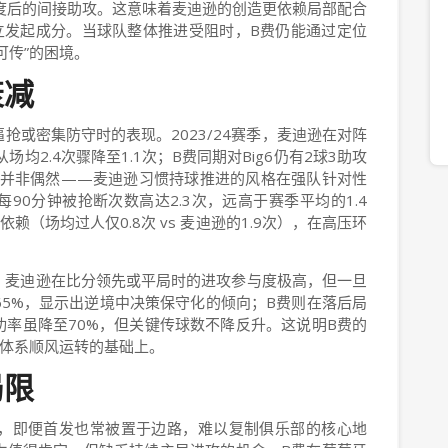
度后的间接助攻。这意味着麦迪逊的创造更依赖局部配合
立发起成分。当球队整体推进受阻时，B费仍能通过定位
可传”的困境。
衰减
抢或密集防守时的表现。2023/24赛季，麦迪逊在对阵
场均2.4次骤降至1.1次；B费同期对Big6仍有2球3助攻
距并非偶然——麦迪逊习惯持球推进的风格在强队针对性
90分钟被抢断次数高达2.3次，远高于赛季平均的1.4
（场均过人仅0.8次 vs 麦迪逊的1.9次），在高压环
。麦迪逊在比分领先或平局时的进攻参与度极高，但一旦
65%，显示出逆境中决策保守化的倾向；B费则在落后局
率虽降至70%，但关键传球数不降反升。这说明B费的
在体系顺风运转的基础上。
局限
，即便首发也常被置于边路，难以复制俱乐部的核心地