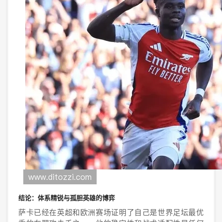
结论：体系精锐与孤胆英雄的博弈
萨卡已经在英超和欧洲赛场证明了自己是世界足坛最优