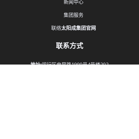
新闻中心
集团服务
联络
太阳成集团官网
联系方式
地址:
闵行区申昆路1999号4号楼202
电话:
19119441997
邮箱:
snowcovered@sina.com
邮箱订阅
提交