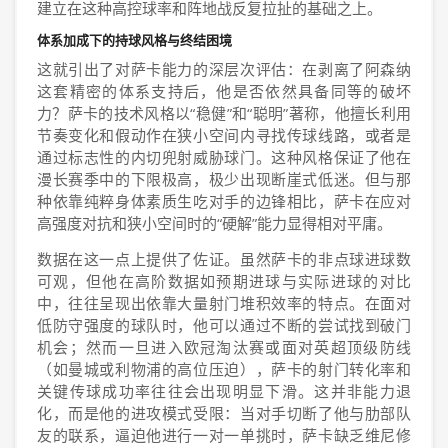
建立在这种高控球率和阵地战反复拉扯的基础之上。
体系加成下的持球风格与终结困境
这就引出了对萨卡能力的深层次评估：在剥离了阿森纳
这套精密的体系支持后，他是否依然具备同等的破坏
力？萨卡的技术风格以“稳健”和“聪明”著称，他擅长利用
节奏变化和假动作在狭小空间内寻找传球线路，或者是
通过标志性的内切兜射威胁球门。这种风格保证了他在
漫长赛季中的下限极高，极少出现断崖式低迷。但与那
种依靠纯粹身体素质生吃对手的边锋相比，萨卡在应对
高强度对抗和狭小空间时的“硬解”能力显得相对平庸。
数据在这一点上提供了佐证。虽然萨卡的非点球进球数
可观，但他在高阶数据如预期进球与实际进球的对比
中，往往呈现出依靠大量射门堆积效率的特点。在面对
低防守强度的球队时，他可以通过不断的尝试找到破门
机会；然而一旦进入欧冠淘汰赛或面对英超顶级防线
（如曼城或利物浦的高位压迫），萨卡的射门转化率和
关键传球成功率往往会出现明显下滑。这并非能力退
化，而是他的进攻模式受限：当对手切断了他与肋部队
友的联系，逼迫他进行一对一单挑时，萨卡缺乏维尼修