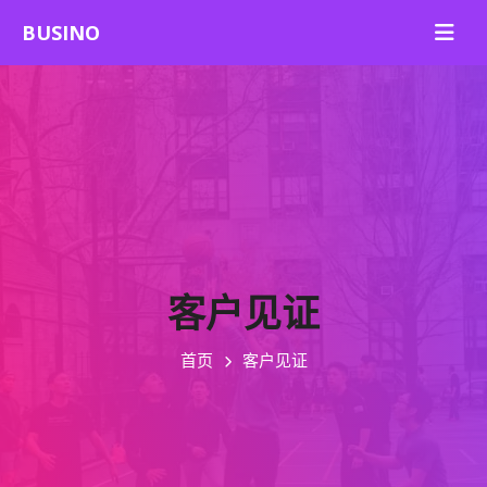
客户见证
首页
客户见证