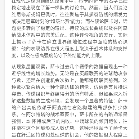
在现代足球的顶级边锋竞争中，布卡约·萨卡的名字已经
稳定地出现在了第一梯队的讨论中。然而，当人们谈论
维尼修斯或姆巴佩时，往往聚焦于其撕裂防线的爆发力
或决定冠军时刻的“超级比赛”能力；而在谈论萨卡时，话
题更多转向了稳定的输出、持续的成长曲线以及在阿森
纳战术体系中的完美适配。这种评价视角的差异，实际
上揭示了萨卡在确立世界级地位过程中面临的核心课
题：他的表现边界在很大程度上取决于战术体系的支撑
度，以及在极高强度防守下终结能力的上限。
从现象层面观察，萨卡过去几个赛季的数据呈现出一种
近乎线性的增长趋势。无论是在英超联赛的进球助攻参
与数，还是在创造机会次数上，他都稳居联赛前列。这
种数据繁荣给人一种全能边锋的错觉，仿佛他兼具持球
突击、传球组织与终结得分的所有特质。但如果深入拆
解这些数据的生成环境，会发现一个显著的特征：萨卡
的产出高度依赖于阿森纳在右路构建的局部多打少体
系。在阿尔特塔的战术蓝图中，萨卡所在的右路通常是
强侧，本·怀特或后卫的内收、中场球员的倾斜跑位，往
往能在这个区域形成人数优势。这种环境赋予了萨卡大
量在舒适区持球和处理球的机会，他的数据很大程度上