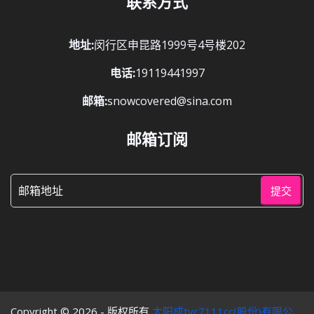
联系方式
地址:
闵行区申昆路1999号4号楼202
电话:
19119441997
邮箱:
snowcovered@sina.com
邮箱订阅
提交
Copyright © 2026 - 版权所有
太阳成tyc7111cc(股份)有限公