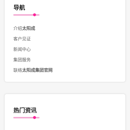
导航
介绍
太阳成
客户见证
新闻中心
集团服务
联络
太阳成集团官网
热门资讯