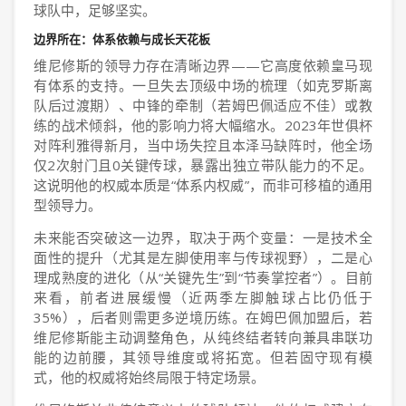
球队中，足够坚实。
边界所在：体系依赖与成长天花板
维尼修斯的领导力存在清晰边界——它高度依赖皇马现
有体系的支持。一旦失去顶级中场的梳理（如克罗斯离
队后过渡期）、中锋的牵制（若姆巴佩适应不佳）或教
练的战术倾斜，他的影响力将大幅缩水。2023年世俱杯
对阵利雅得新月，当中场失控且本泽马缺阵时，他全场
仅2次射门且0关键传球，暴露出独立带队能力的不足。
这说明他的权威本质是“体系内权威”，而非可移植的通用
型领导力。
未来能否突破这一边界，取决于两个变量：一是技术全
面性的提升（尤其是左脚使用率与传球视野），二是心
理成熟度的进化（从“关键先生”到“节奏掌控者”）。目前
来看，前者进展缓慢（近两季左脚触球占比仍低于
35%），后者则需更多逆境历练。在姆巴佩加盟后，若
维尼修斯能主动调整角色，从纯终结者转向兼具串联功
能的边前腰，其领导维度或将拓宽。但若固守现有模
式，他的权威将始终局限于特定场景。