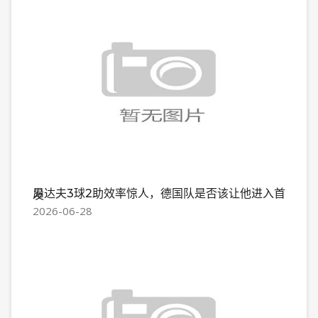
昂达夫3球2助效率惊人，德国队是否该让他进入首发
2026-06-28