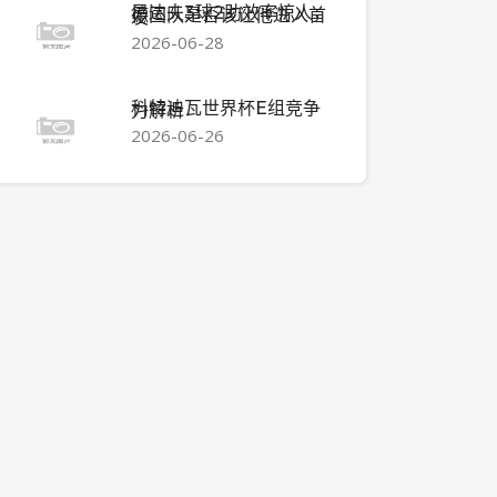
昂达夫3球2助效率惊人，德国队是否该让他进入首发
2026-06-28
科特迪瓦世界杯E组竞争力解析
2026-06-26