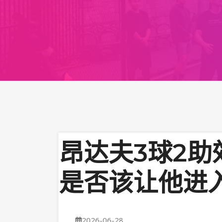
昂达夫3球2
是否该让他进
2026-06-28