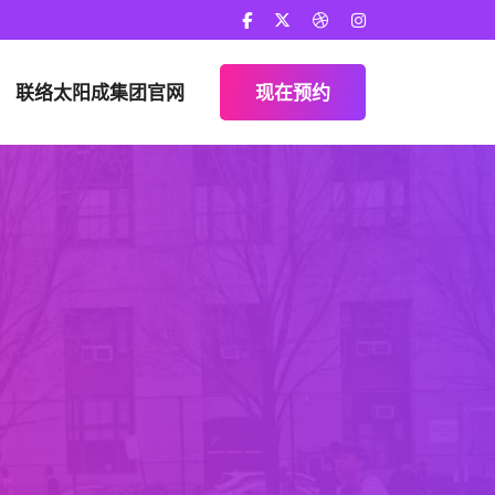
联络
太阳成集团官网
现在预约