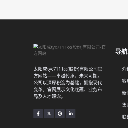
导航
太阳成tyc7111cc(股份)有限公司官
介
方网站——卓越传承，未来可期。
客
公司以深厚积淀为基础，拥抱现代
变革。官网展示文化底蕴、业务布
新
局及人才理念。
集
联