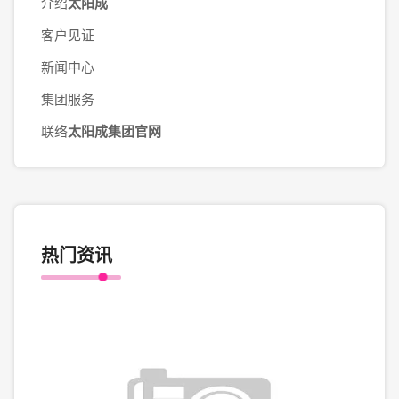
介绍
太阳成
客户见证
新闻中心
集团服务
联络
太阳成集团官网
热门资讯