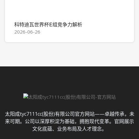
科特迪瓦世界杯E组竞争力解析
2026-06-26
太阳成tyc7111cc(股份)有限公司官方网站——卓越传承，未
来可期。公司以深厚积淀为基础，拥抱现代变革。官网展示
文化底蕴、业务布局及人才理念。