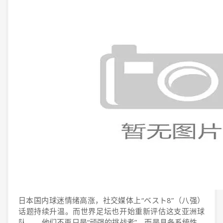
日本国内球迷情绪高涨，社交媒体上“ベスト8”（八强）
话题持续升温。而世界足坛也开始重新评估这支亚洲球
队——他们不再只是“顽强的挑战者”，而是具备系统性、