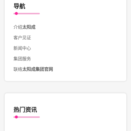
导航
介绍
太阳成
客户见证
新闻中心
集团服务
联络
太阳成集团官网
热门资讯