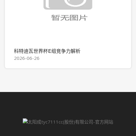
科特迪瓦世界杯E组竞争力解析
2026-06-26