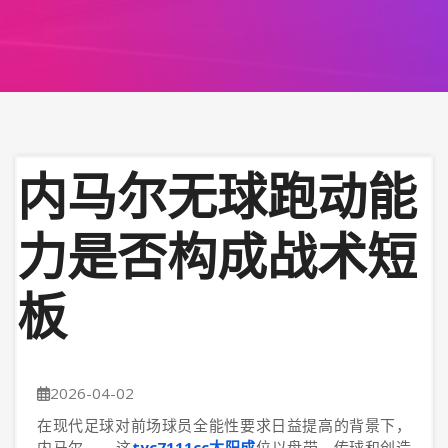
内马尔无球跑动能
力是否构成战术短
板
2026-04-02
在现代足球对前场球员全能性要求日益提高的背景下，
内马尔——这
tyc7111cc太阳成
位以盘带、传球和创造