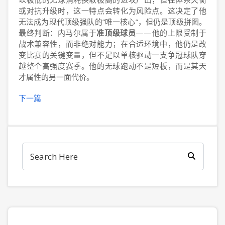
或对抗升级时，这一特点会转化为风险点。这决定了他
无法成为现代顶级强队的“唯一核心”，但仍是顶级拼图。
最终判断：内马尔属于
准顶级球员
——他的上限受制于
战术兼容性，而非绝对能力；在合适环境中，他仍是改
变比赛的关键变量，但不足以单核驱动一支争冠球队穿
越整个高强度赛季。他的无球跑动不是短板，而是其天
才属性的另一面代价。
下一篇