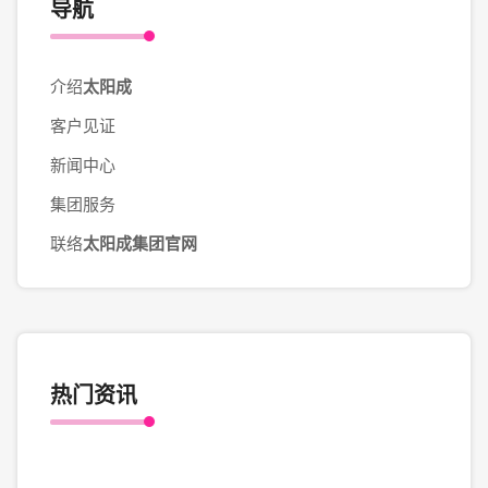
导航
介绍
太阳成
客户见证
新闻中心
集团服务
联络
太阳成集团官网
热门资讯