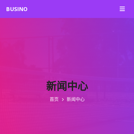
新闻中心
首页
新闻中心