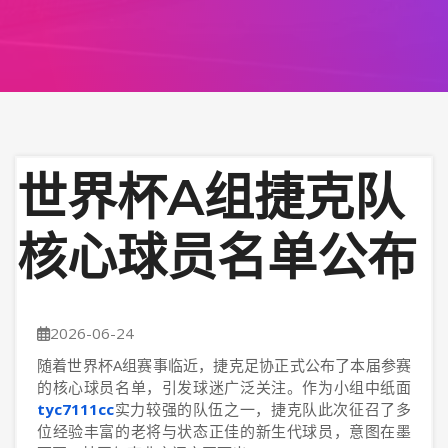
世界杯A组捷克队
核心球员名单公布
2026-06-24
随着世界杯A组赛事临近，捷克足协正式公布了本届参赛
的核心球员名单，引发球迷广泛关注。作为小组中纸面
tyc7111cc
实力较强的队伍之一，捷克队此次征召了多
位经验丰富的老将与状态正佳的新生代球员，意图在墨