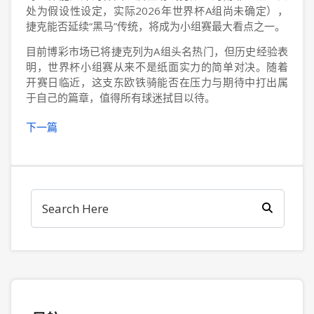
处为假设性设定，实际2026年世界杯A组尚未确定），
捷克能否延续“黑马”传统，将成为小组赛最大看点之一。
目前博彩市场已将捷克列为A组头名热门，但历史经验表
明，世界杯小组赛从来不是纸面实力的简单对决。随着
开赛日临近，这支东欧铁骑能否在压力与期待中打出属
于自己的篇章，值得所有球迷拭目以待。
下一篇