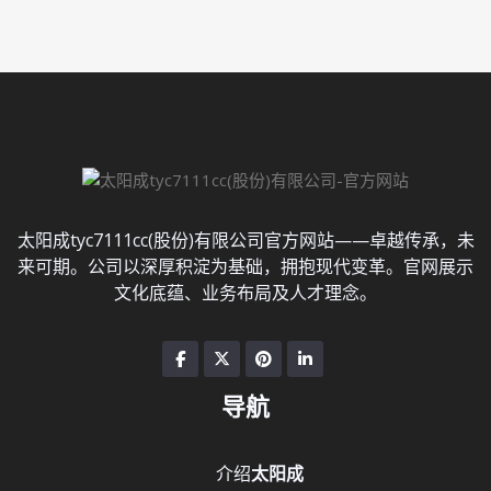
太阳成tyc7111cc(股份)有限公司官方网站——卓越传承，未
来可期。公司以深厚积淀为基础，拥抱现代变革。官网展示
文化底蕴、业务布局及人才理念。
导航
介绍
太阳成