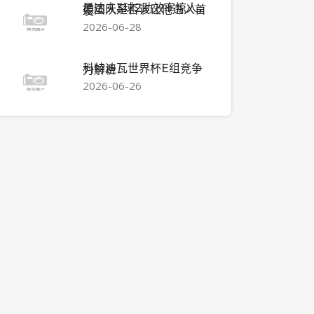
昂达夫3球2助效率惊人，德国队是否该让他进入首发
2026-06-28
科特迪瓦世界杯E组竞争力解析
2026-06-26