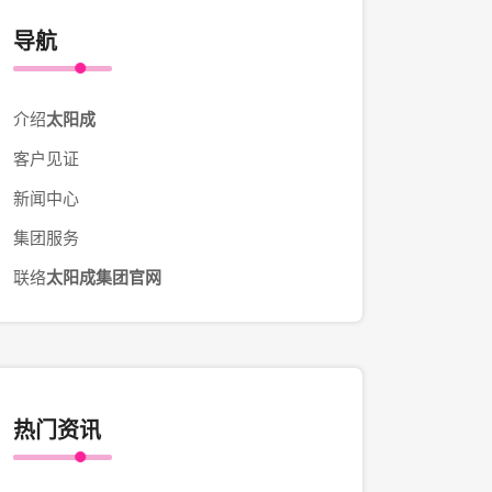
导航
介绍
太阳成
客户见证
新闻中心
集团服务
联络
太阳成集团官网
热门资讯