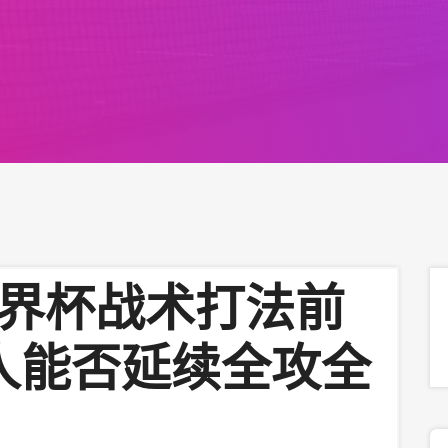
世界杯战术打法前
人能否延续全攻全