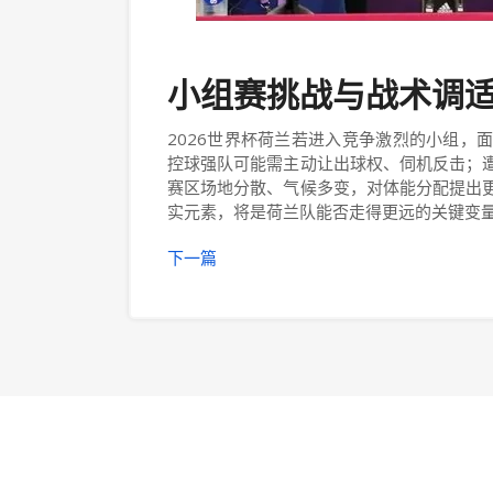
小组赛挑战与战术调
2026世界杯荷兰若进入竞争激烈的小组，
控球强队可能需主动让出球权、伺机反击；
赛区场地分散、气候多变，对体能分配提出
实元素，将是荷兰队能否走得更远的关键变
下一篇