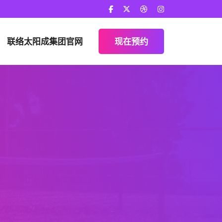
联络
太阳成集团官网
现在预约