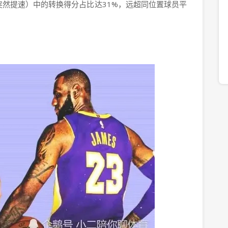
然提速）中的转换得分占比达31%，远超同位置球员平