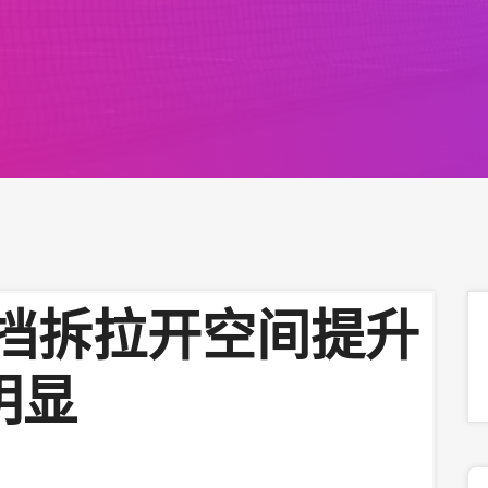
斯挡拆拉开空间提升
明显