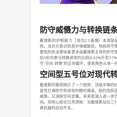
防守威慑力与转换链
戴维斯的护框能力（场均2.3盖帽）本就
势。当对方意识到其外弹威胁后，挡拆防守
更低的失误意味着更多由戴维斯主导的防守
后5秒内参与转换进攻的比例从42%升至57
守-空间-转换”的正向循环，使其角色从单
空间型五号位对现代
戴维斯的案例揭示了一个趋势：顶级中锋的
容性打通防守到进攻的瞬时通道。他的挡拆
威慑，又消除空间淤塞。未来若湖人进一步
间。但核心结论已然清晰：当戴维斯站在三
换机器的启动开关。