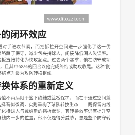
条的闭环效应
延缓对手进攻节奏，而挡拆拉开空间进一步强化了这一优
策略趋于保守，减少包夹持球人，间接降低湖人失误率。
篮板直接转化为快攻起点。过去两个赛季，他在防守成功
%，且其中68%的回合以他完成终结或助攻收尾。这种“防
一终结点升级为攻防转换枢纽。
转换体系的重新定义
价值不再局限于篮下终结或篮板保护，而在于通过空间兼
选择看似微调，实则重构了球队转换生态——既保留内线
优化持球人与戴维斯的挡拆默契，其转换效率仍有提升空
分线内一步的位置，他不仅是得分威胁，更是整个防守转