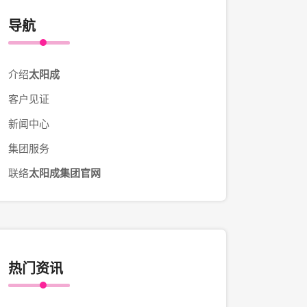
导航
介绍
太阳成
客户见证
新闻中心
集团服务
联络
太阳成集团官网
热门资讯