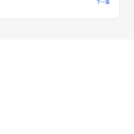
下一篇
联系方式
绍
太阳成
地址:
闵行区申昆路1999号4号
电话:
19119441997
户见证
邮箱:
snowcovered@sina.co
闻中心