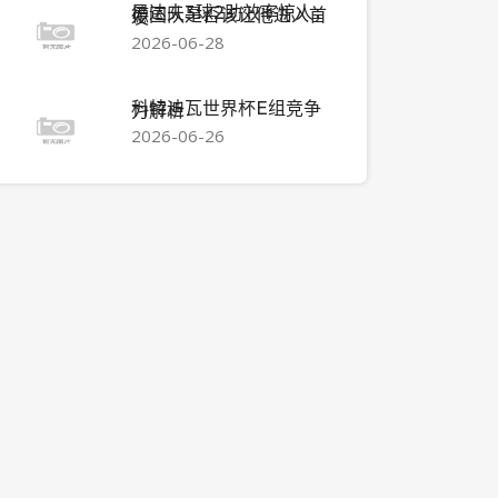
昂达夫3球2助效率惊人，德国队是否该让他进入首发
2026-06-28
科特迪瓦世界杯E组竞争力解析
2026-06-26