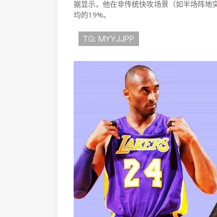
据显示，他在非传统快攻场景（如半场阵地突
均的19%。