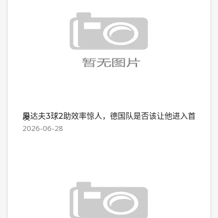
昂达夫3球2助效率惊人，德国队是否该让他进入首发
2026-06-28