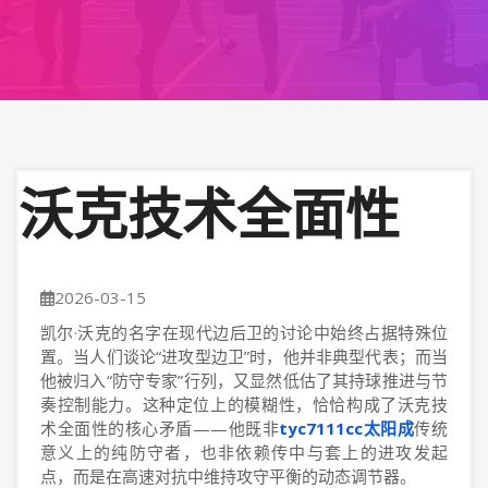
沃克技术全面性
2026-03-15
凯尔·沃克的名字在现代边后卫的讨论中始终占据特殊位
置。当人们谈论“进攻型边卫”时，他并非典型代表；而当
他被归入“防守专家”行列，又显然低估了其持球推进与节
奏控制能力。这种定位上的模糊性，恰恰构成了沃克技
术全面性的核心矛盾——他既非
tyc7111cc太阳成
传统
意义上的纯防守者，也非依赖传中与套上的进攻发起
点，而是在高速对抗中维持攻守平衡的动态调节器。