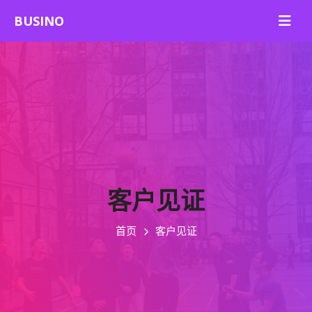
客户见证
首页
客户见证