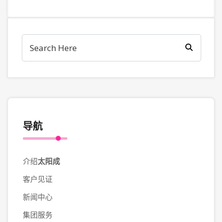
导航
介绍
太阳成
客户见证
新闻中心
集团服务