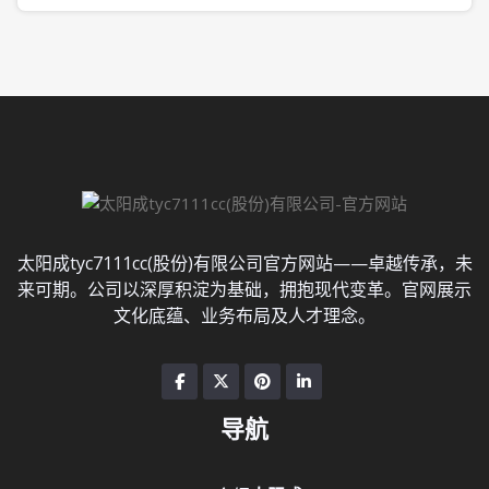
太阳成tyc7111cc(股份)有限公司官方网站——卓越传承，未
来可期。公司以深厚积淀为基础，拥抱现代变革。官网展示
文化底蕴、业务布局及人才理念。
导航