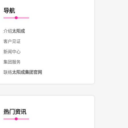
导航
介绍
太阳成
客户见证
新闻中心
集团服务
联络
太阳成集团官网
热门资讯