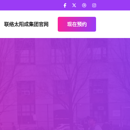
联络
太阳成集团官网
现在预约