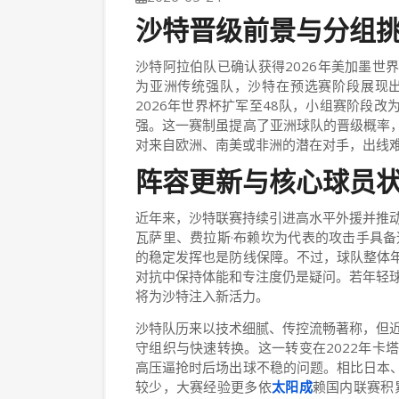
沙特晋级前景与分组
沙特阿拉伯队已确认获得2026年美加墨世
为亚洲传统强队，沙特在预选赛阶段展现
2026年世界杯扩军至48队，小组赛阶段改
强。这一赛制虽提高了亚洲球队的晋级概率
对来自欧洲、南美或非洲的潜在对手，出线
阵容更新与核心球员
近年来，沙特联赛持续引进高水平外援并推动
瓦萨里、费拉斯·布赖坎为代表的攻击手具备
的稳定发挥也是防线保障。不过，球队整体
对抗中保持体能和专注度仍是疑问。若年轻球
将为沙特注入新活力。
沙特队历来以技术细腻、传控流畅著称，但近
守组织与快速转换。这一转变在2022年卡
高压逼抢时后场出球不稳的问题。相比日本
较少，大赛经验更多依
太阳成
赖国内联赛积