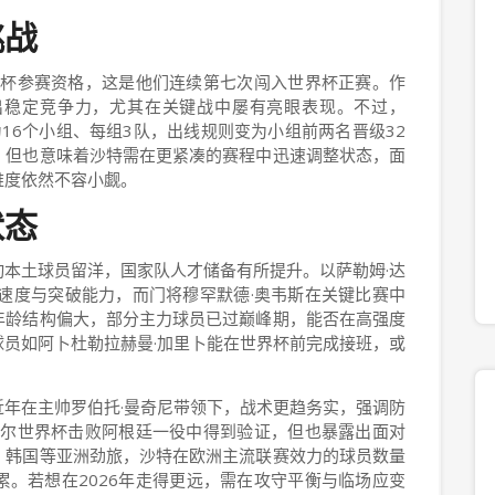
挑战
界杯参赛资格，这是他们连续第七次闯入世界杯正赛。作
出稳定竞争力，尤其在关键战中屡有亮眼表现。不过，
为16个小组、每组3队，出线规则变为小组前两名晋级32
，但也意味着沙特需在更紧凑的赛程中迅速调整状态，面
难度依然不容小觑。
状态
本土球员留洋，国家队人才储备有所提升。以萨勒姆·达
速度与突破能力，而门将穆罕默德·奥韦斯在关键比赛中
年龄结构偏大，部分主力球员已过巅峰期，能否在高强度
员如阿卜杜勒拉赫曼·加里卜能在世界杯前完成接班，或
年在主帅罗伯托·曼奇尼带领下，战术更趋务实，强调防
塔尔世界杯击败阿根廷一役中得到验证，但也暴露出面对
、韩国等亚洲劲旅，沙特在欧洲主流联赛效力的球员数量
累。若想在2026年走得更远，需在攻守平衡与临场应变